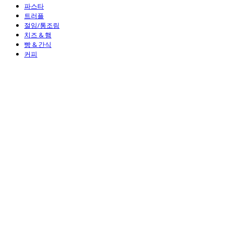
파스타
트러플
절임/통조림
치즈 & 햄
빵 & 간식
커피