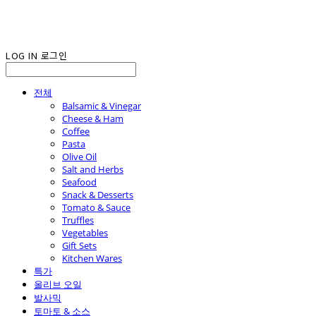
LOG IN
로그인
전체
Balsamic & Vinegar
Cheese & Ham
Coffee
Pasta
Olive Oil
Salt and Herbs
Seafood
Snack & Desserts
Tomato & Sauce
Truffles
Vegetables
Gift Sets
Kitchen Wares
특가
올리브 오일
발사믹
토마토 & 소스