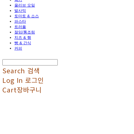
올리브 오일
발사믹
토마토 & 소스
파스타
트러플
절임/통조림
치즈 & 햄
빵 & 간식
커피
Search
검색
Log In
로그인
Cart
장바구니