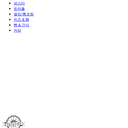
파스타
트러플
절임/통조림
치즈 & 햄
빵 & 간식
커피
Duci Duci