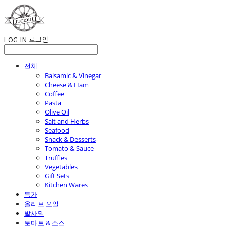
LOG IN
로그인
전체
Balsamic & Vinegar
Cheese & Ham
Coffee
Pasta
Olive Oil
Salt and Herbs
Seafood
Snack & Desserts
Tomato & Sauce
Truffles
Vegetables
Gift Sets
Kitchen Wares
특가
올리브 오일
발사믹
토마토 & 소스