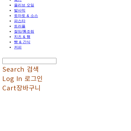
올리브 오일
발사믹
토마토 & 소스
파스타
트러플
절임/통조림
치즈 & 햄
빵 & 간식
커피
Search
검색
Log In
로그인
Cart
장바구니