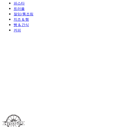
파스타
트러플
절임/통조림
치즈 & 햄
빵 & 간식
커피
Duci Duci