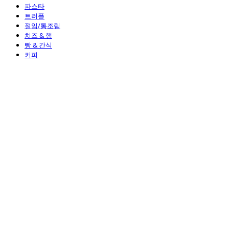
파스타
트러플
절임/통조림
치즈 & 햄
빵 & 간식
커피