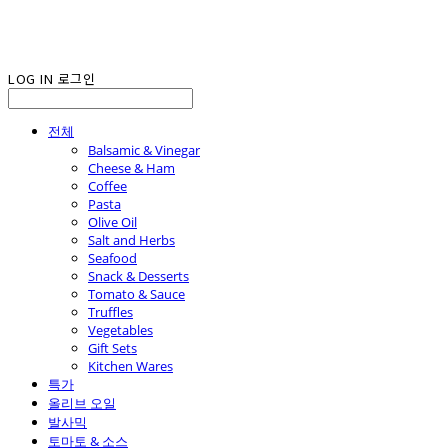
LOG IN
로그인
전체
Balsamic & Vinegar
Cheese & Ham
Coffee
Pasta
Olive Oil
Salt and Herbs
Seafood
Snack & Desserts
Tomato & Sauce
Truffles
Vegetables
Gift Sets
Kitchen Wares
특가
올리브 오일
발사믹
토마토 & 소스