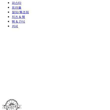
파스타
트러플
절임/통조림
치즈 & 햄
빵 & 간식
커피
Duci Duci