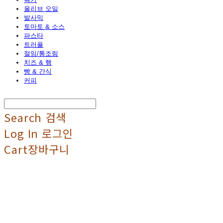
올리브 오일
발사믹
토마토 & 소스
파스타
트러플
절임/통조림
치즈 & 햄
빵 & 간식
커피
Search
검색
Log In
로그인
Cart
장바구니