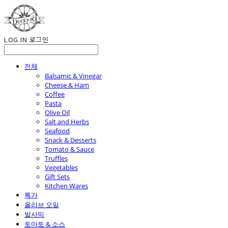
LOG IN
로그인
전체
Balsamic & Vinegar
Cheese & Ham
Coffee
Pasta
Olive Oil
Salt and Herbs
Seafood
Snack & Desserts
Tomato & Sauce
Truffles
Vegetables
Gift Sets
Kitchen Wares
특가
올리브 오일
발사믹
토마토 & 소스