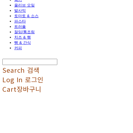
올리브 오일
발사믹
토마토 & 소스
파스타
트러플
절임/통조림
치즈 & 햄
빵 & 간식
커피
Search
검색
Log In
로그인
Cart
장바구니