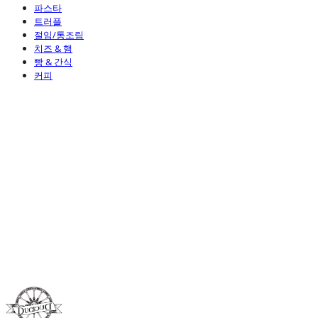
파스타
트러플
절임/통조림
치즈 & 햄
빵 & 간식
커피
Duci Duci