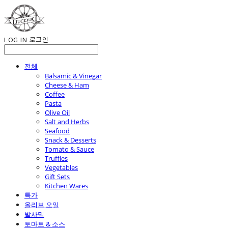
LOG IN
로그인
전체
Balsamic & Vinegar
Cheese & Ham
Coffee
Pasta
Olive Oil
Salt and Herbs
Seafood
Snack & Desserts
Tomato & Sauce
Truffles
Vegetables
Gift Sets
Kitchen Wares
특가
올리브 오일
발사믹
토마토 & 소스