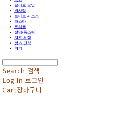
올리브 오일
발사믹
토마토 & 소스
파스타
트러플
절임/통조림
치즈 & 햄
빵 & 간식
커피
Search
검색
Log In
로그인
Cart
장바구니