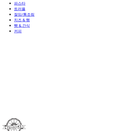
파스타
트러플
절임/통조림
치즈 & 햄
빵 & 간식
커피
Duci Duci