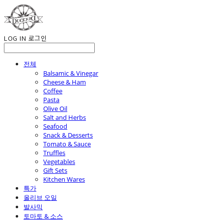
LOG IN
로그인
전체
Balsamic & Vinegar
Cheese & Ham
Coffee
Pasta
Olive Oil
Salt and Herbs
Seafood
Snack & Desserts
Tomato & Sauce
Truffles
Vegetables
Gift Sets
Kitchen Wares
특가
올리브 오일
발사믹
토마토 & 소스