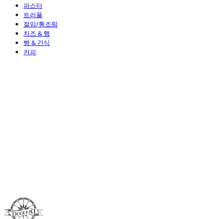
파스타
트러플
절임/통조림
치즈 & 햄
빵 & 간식
커피
Duci Duci