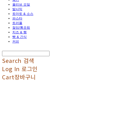
올리브 오일
발사믹
토마토 & 소스
파스타
트러플
절임/통조림
치즈 & 햄
빵 & 간식
커피
Search
검색
Log In
로그인
Cart
장바구니