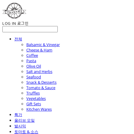
LOG IN
로그인
전체
Balsamic & Vinegar
Cheese & Ham
Coffee
Pasta
Olive Oil
Salt and Herbs
Seafood
Snack & Desserts
Tomato & Sauce
Truffles
Vegetables
Gift Sets
Kitchen Wares
특가
올리브 오일
발사믹
토마토 & 소스