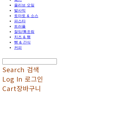
올리브 오일
발사믹
토마토 & 소스
파스타
트러플
절임/통조림
치즈 & 햄
빵 & 간식
커피
Search
검색
Log In
로그인
Cart
장바구니