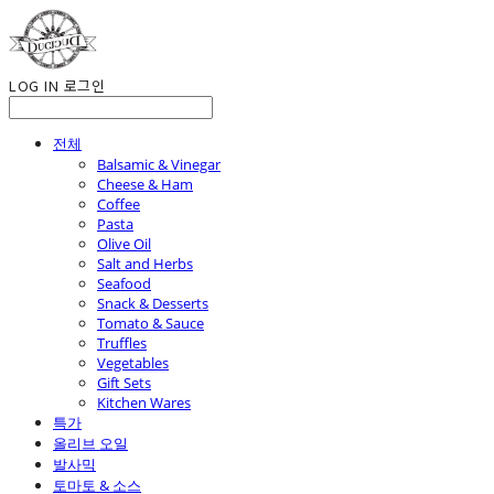
LOG IN
로그인
전체
Balsamic & Vinegar
Cheese & Ham
Coffee
Pasta
Olive Oil
Salt and Herbs
Seafood
Snack & Desserts
Tomato & Sauce
Truffles
Vegetables
Gift Sets
Kitchen Wares
특가
올리브 오일
발사믹
토마토 & 소스