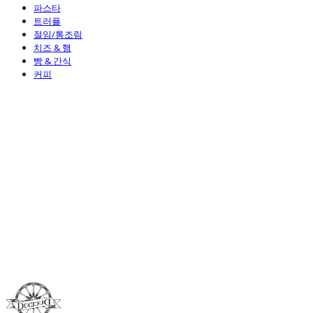
파스타
트러플
절임/통조림
치즈 & 햄
빵 & 간식
커피
Duci Duci