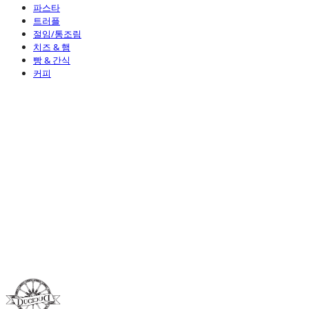
파스타
트러플
절임/통조림
치즈 & 햄
빵 & 간식
커피
Duci Duci