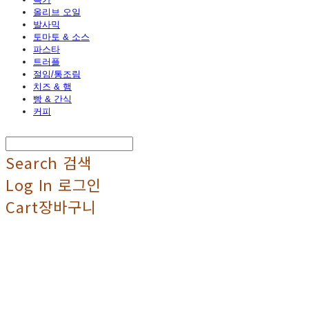
올리브 오일
발사믹
토마토 & 소스
파스타
트러플
절임/통조림
치즈 & 햄
빵 & 간식
커피
Search
검색
Log In
로그인
Cart
장바구니