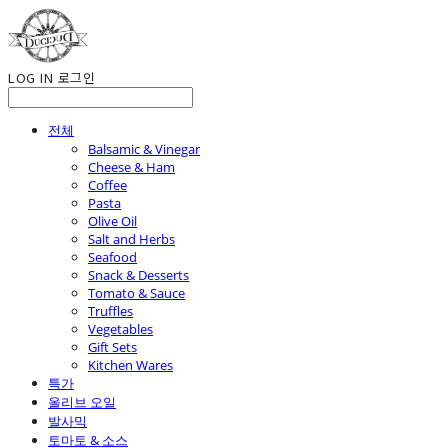
LOG IN
로그인
전체
Balsamic & Vinegar
Cheese & Ham
Coffee
Pasta
Olive Oil
Salt and Herbs
Seafood
Snack & Desserts
Tomato & Sauce
Truffles
Vegetables
Gift Sets
Kitchen Wares
특가
올리브 오일
발사믹
토마토 & 소스