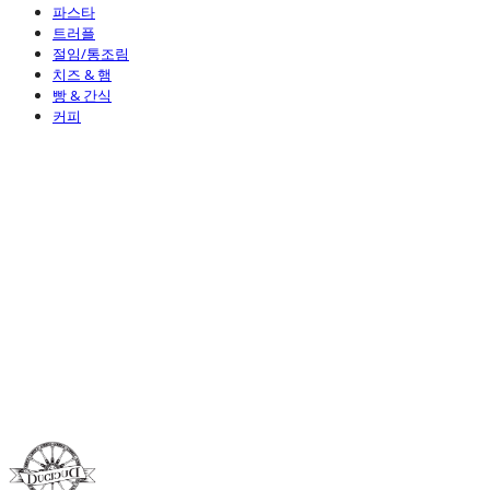
파스타
트러플
절임/통조림
치즈 & 햄
빵 & 간식
커피
Duci Duci