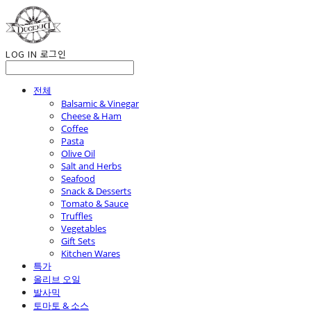
LOG IN
로그인
전체
Balsamic & Vinegar
Cheese & Ham
Coffee
Pasta
Olive Oil
Salt and Herbs
Seafood
Snack & Desserts
Tomato & Sauce
Truffles
Vegetables
Gift Sets
Kitchen Wares
특가
올리브 오일
발사믹
토마토 & 소스