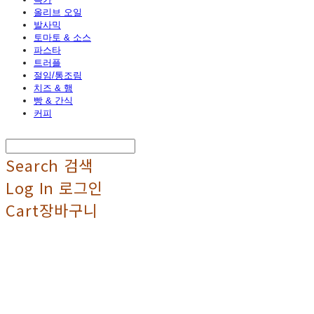
올리브 오일
발사믹
토마토 & 소스
파스타
트러플
절임/통조림
치즈 & 햄
빵 & 간식
커피
Search
검색
Log In
로그인
Cart
장바구니