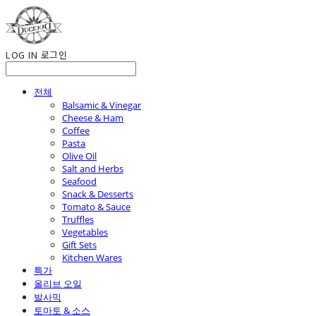
LOG IN
로그인
전체
Balsamic & Vinegar
Cheese & Ham
Coffee
Pasta
Olive Oil
Salt and Herbs
Seafood
Snack & Desserts
Tomato & Sauce
Truffles
Vegetables
Gift Sets
Kitchen Wares
특가
올리브 오일
발사믹
토마토 & 소스