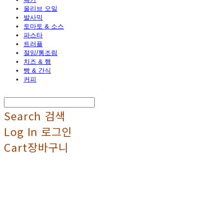
올리브 오일
발사믹
토마토 & 소스
파스타
트러플
절임/통조림
치즈 & 햄
빵 & 간식
커피
Search
검색
Log In
로그인
Cart
장바구니