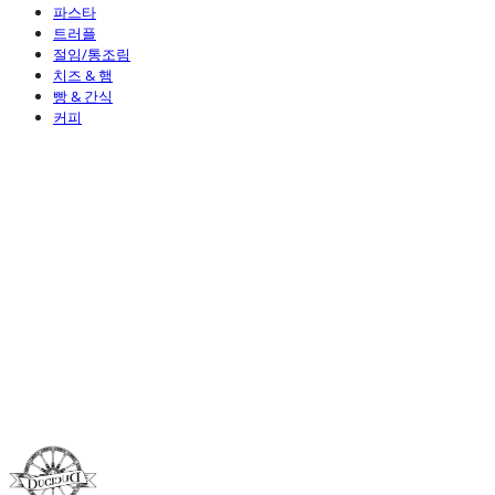
파스타
트러플
절임/통조림
치즈 & 햄
빵 & 간식
커피
Duci Duci