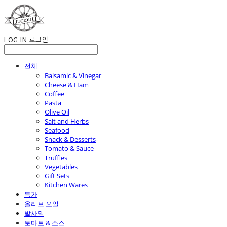
LOG IN
로그인
전체
Balsamic & Vinegar
Cheese & Ham
Coffee
Pasta
Olive Oil
Salt and Herbs
Seafood
Snack & Desserts
Tomato & Sauce
Truffles
Vegetables
Gift Sets
Kitchen Wares
특가
올리브 오일
발사믹
토마토 & 소스