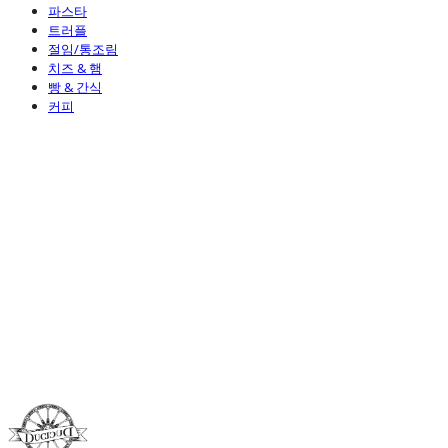
파스타
트러플
절임/통조림
치즈 & 햄
빵 & 간식
커피
Duci Duci