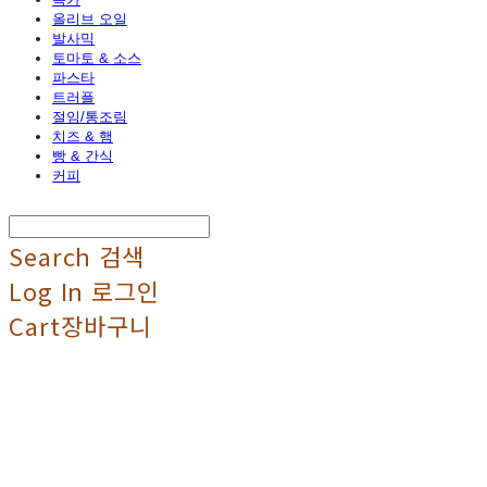
올리브 오일
발사믹
토마토 & 소스
파스타
트러플
절임/통조림
치즈 & 햄
빵 & 간식
커피
Search
검색
Log In
로그인
Cart
장바구니