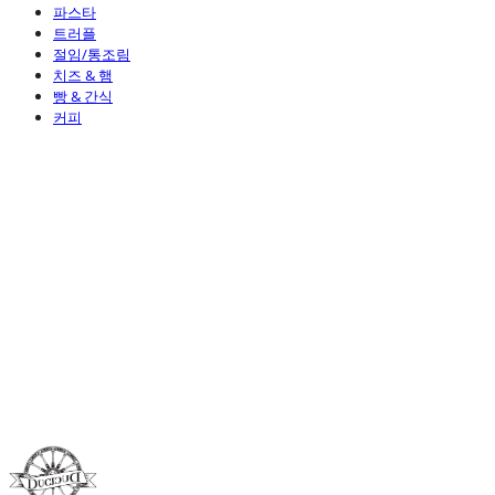
파스타
트러플
절임/통조림
치즈 & 햄
빵 & 간식
커피
Duci Duci