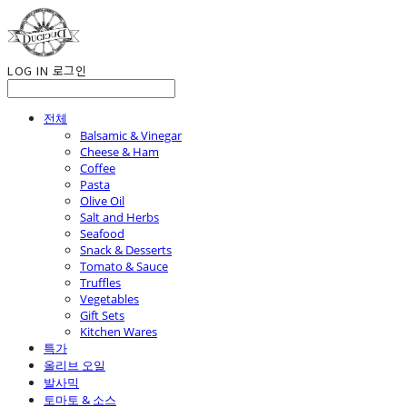
LOG IN
로그인
전체
Balsamic & Vinegar
Cheese & Ham
Coffee
Pasta
Olive Oil
Salt and Herbs
Seafood
Snack & Desserts
Tomato & Sauce
Truffles
Vegetables
Gift Sets
Kitchen Wares
특가
올리브 오일
발사믹
토마토 & 소스