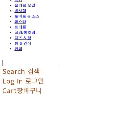
올리브 오일
발사믹
토마토 & 소스
파스타
트러플
절임/통조림
치즈 & 햄
빵 & 간식
커피
Search
검색
Log In
로그인
Cart
장바구니