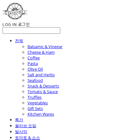
LOG IN
로그인
전체
Balsamic & Vinegar
Cheese & Ham
Coffee
Pasta
Olive Oil
Salt and Herbs
Seafood
Snack & Desserts
Tomato & Sauce
Truffles
Vegetables
Gift Sets
Kitchen Wares
특가
올리브 오일
발사믹
토마토 & 소스