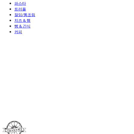
파스타
트러플
절임/통조림
치즈 & 햄
빵 & 간식
커피
Duci Duci