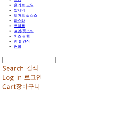
올리브 오일
발사믹
토마토 & 소스
파스타
트러플
절임/통조림
치즈 & 햄
빵 & 간식
커피
Search
검색
Log In
로그인
Cart
장바구니