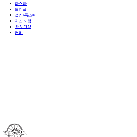
파스타
트러플
절임/통조림
치즈 & 햄
빵 & 간식
커피
Duci Duci