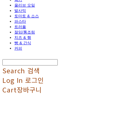
올리브 오일
발사믹
토마토 & 소스
파스타
트러플
절임/통조림
치즈 & 햄
빵 & 간식
커피
Search
검색
Log In
로그인
Cart
장바구니