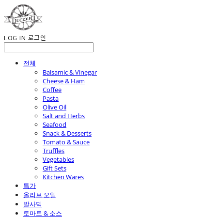
LOG IN
로그인
전체
Balsamic & Vinegar
Cheese & Ham
Coffee
Pasta
Olive Oil
Salt and Herbs
Seafood
Snack & Desserts
Tomato & Sauce
Truffles
Vegetables
Gift Sets
Kitchen Wares
특가
올리브 오일
발사믹
토마토 & 소스