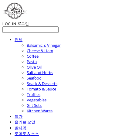
LOG IN
로그인
전체
Balsamic & Vinegar
Cheese & Ham
Coffee
Pasta
Olive Oil
Salt and Herbs
Seafood
Snack & Desserts
Tomato & Sauce
Truffles
Vegetables
Gift Sets
Kitchen Wares
특가
올리브 오일
발사믹
토마토 & 소스