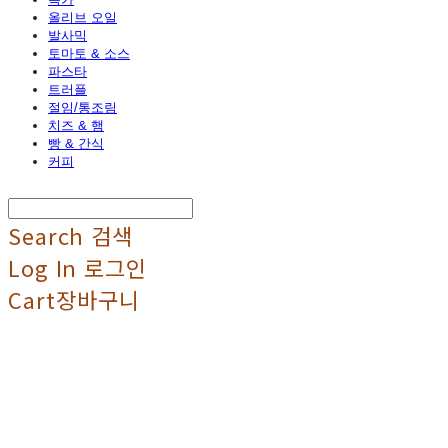
올리브 오일
발사믹
토마토 & 소스
파스타
트러플
절임/통조림
치즈 & 햄
빵 & 간식
커피
Search
검색
Log In
로그인
Cart
장바구니