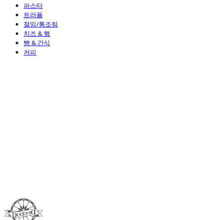
파스타
트러플
절임/통조림
치즈 & 햄
빵 & 간식
커피
Duci Duci