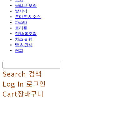
올리브 오일
발사믹
토마토 & 소스
파스타
트러플
절임/통조림
치즈 & 햄
빵 & 간식
커피
Search
검색
Log In
로그인
Cart
장바구니