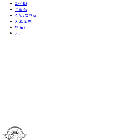
파스타
트러플
절임/통조림
치즈 & 햄
빵 & 간식
커피
Duci Duci