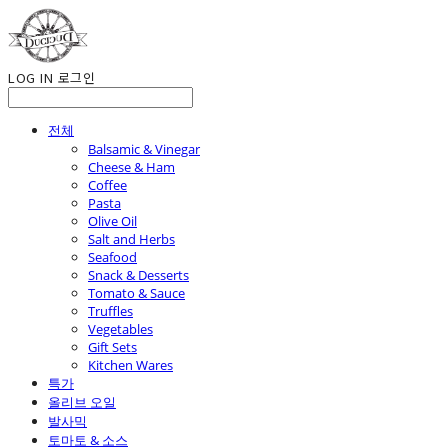
LOG IN
로그인
전체
Balsamic & Vinegar
Cheese & Ham
Coffee
Pasta
Olive Oil
Salt and Herbs
Seafood
Snack & Desserts
Tomato & Sauce
Truffles
Vegetables
Gift Sets
Kitchen Wares
특가
올리브 오일
발사믹
토마토 & 소스