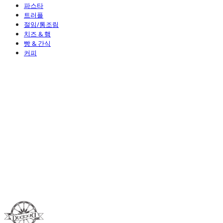
파스타
트러플
절임/통조림
치즈 & 햄
빵 & 간식
커피
Duci Duci