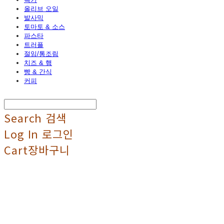
올리브 오일
발사믹
토마토 & 소스
파스타
트러플
절임/통조림
치즈 & 햄
빵 & 간식
커피
Search
검색
Log In
로그인
Cart
장바구니