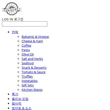
LOG IN
로그인
전체
Balsamic & Vinegar
Cheese & Ham
Coffee
Pasta
Olive Oil
Salt and Herbs
Seafood
Snack & Desserts
Tomato & Sauce
Truffles
Vegetables
Gift Sets
Kitchen Wares
특가
올리브 오일
발사믹
토마토 & 소스