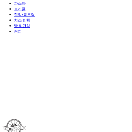
파스타
트러플
절임/통조림
치즈 & 햄
빵 & 간식
커피
Duci Duci