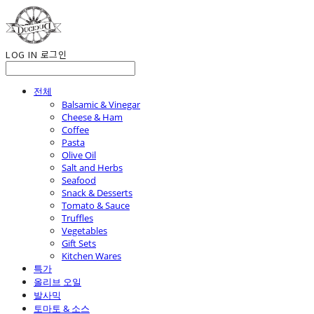
LOG IN
로그인
전체
Balsamic & Vinegar
Cheese & Ham
Coffee
Pasta
Olive Oil
Salt and Herbs
Seafood
Snack & Desserts
Tomato & Sauce
Truffles
Vegetables
Gift Sets
Kitchen Wares
특가
올리브 오일
발사믹
토마토 & 소스