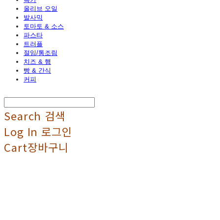
올리브 오일
발사믹
토마토 & 소스
파스타
트러플
절임/통조림
치즈 & 햄
빵 & 간식
커피
Search
검색
Log In
로그인
Cart
장바구니