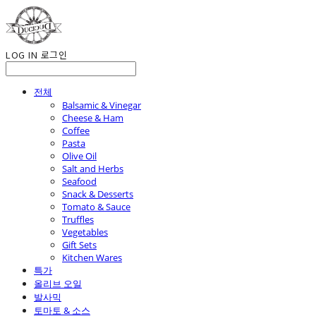
LOG IN
로그인
전체
Balsamic & Vinegar
Cheese & Ham
Coffee
Pasta
Olive Oil
Salt and Herbs
Seafood
Snack & Desserts
Tomato & Sauce
Truffles
Vegetables
Gift Sets
Kitchen Wares
특가
올리브 오일
발사믹
토마토 & 소스