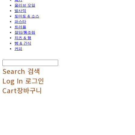
올리브 오일
발사믹
토마토 & 소스
파스타
트러플
절임/통조림
치즈 & 햄
빵 & 간식
커피
Search
검색
Log In
로그인
Cart
장바구니