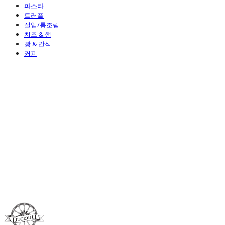
파스타
트러플
절임/통조림
치즈 & 햄
빵 & 간식
커피
Duci Duci