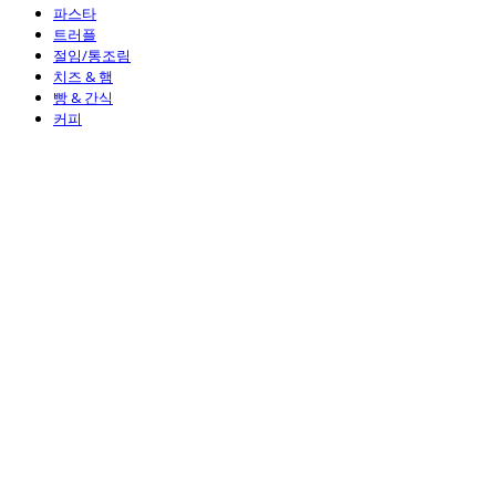
파스타
트러플
절임/통조림
치즈 & 햄
빵 & 간식
커피