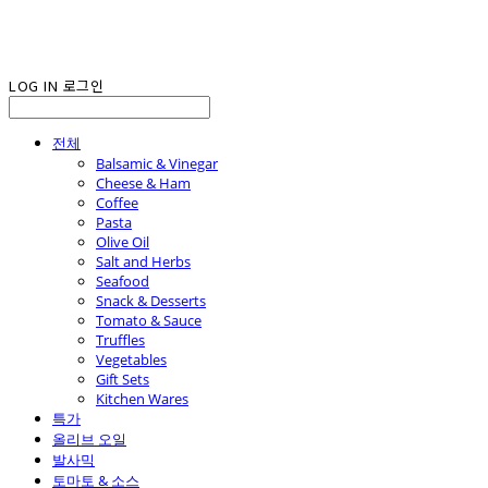
LOG IN
로그인
전체
Balsamic & Vinegar
Cheese & Ham
Coffee
Pasta
Olive Oil
Salt and Herbs
Seafood
Snack & Desserts
Tomato & Sauce
Truffles
Vegetables
Gift Sets
Kitchen Wares
특가
올리브 오일
발사믹
토마토 & 소스