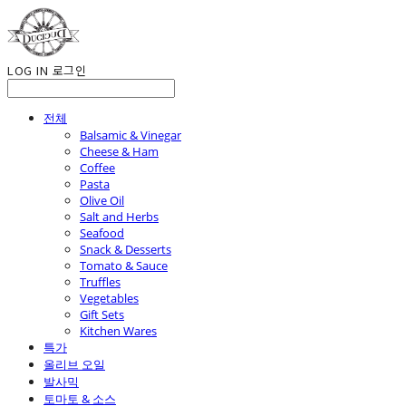
LOG IN
로그인
전체
Balsamic & Vinegar
Cheese & Ham
Coffee
Pasta
Olive Oil
Salt and Herbs
Seafood
Snack & Desserts
Tomato & Sauce
Truffles
Vegetables
Gift Sets
Kitchen Wares
특가
올리브 오일
발사믹
토마토 & 소스