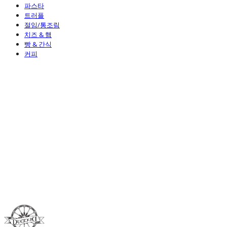
파스타
트러플
절임/통조림
치즈 & 햄
빵 & 간식
커피
Duci Duci