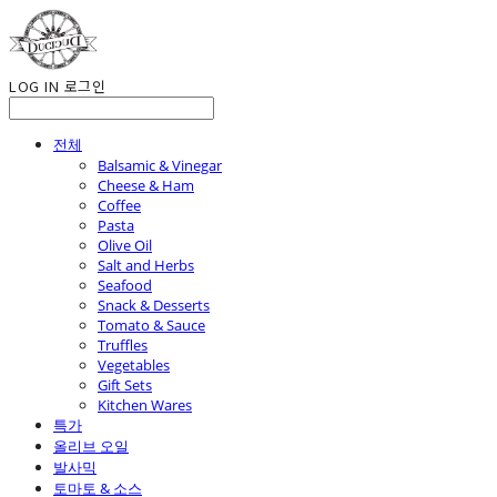
LOG IN
로그인
전체
Balsamic & Vinegar
Cheese & Ham
Coffee
Pasta
Olive Oil
Salt and Herbs
Seafood
Snack & Desserts
Tomato & Sauce
Truffles
Vegetables
Gift Sets
Kitchen Wares
특가
올리브 오일
발사믹
토마토 & 소스