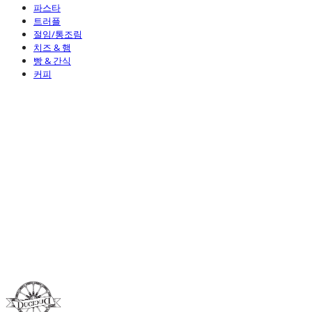
파스타
트러플
절임/통조림
치즈 & 햄
빵 & 간식
커피
Duci Duci