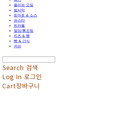
올리브 오일
발사믹
토마토 & 소스
파스타
트러플
절임/통조림
치즈 & 햄
빵 & 간식
커피
Search
검색
Log In
로그인
Cart
장바구니