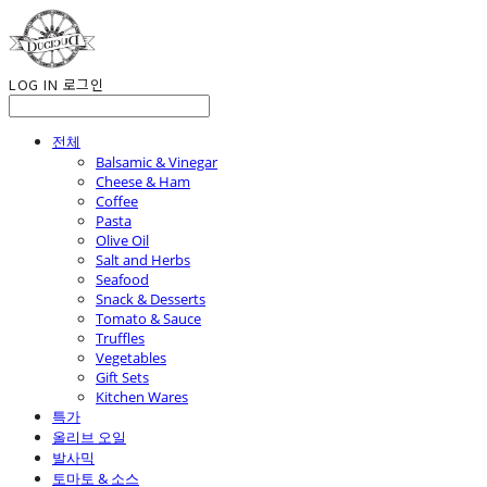
LOG IN
로그인
전체
Balsamic & Vinegar
Cheese & Ham
Coffee
Pasta
Olive Oil
Salt and Herbs
Seafood
Snack & Desserts
Tomato & Sauce
Truffles
Vegetables
Gift Sets
Kitchen Wares
특가
올리브 오일
발사믹
토마토 & 소스