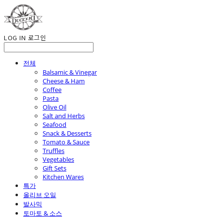
LOG IN
로그인
전체
Balsamic & Vinegar
Cheese & Ham
Coffee
Pasta
Olive Oil
Salt and Herbs
Seafood
Snack & Desserts
Tomato & Sauce
Truffles
Vegetables
Gift Sets
Kitchen Wares
특가
올리브 오일
발사믹
토마토 & 소스