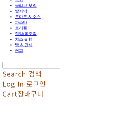
올리브 오일
발사믹
토마토 & 소스
파스타
트러플
절임/통조림
치즈 & 햄
빵 & 간식
커피
Search
검색
Log In
로그인
Cart
장바구니