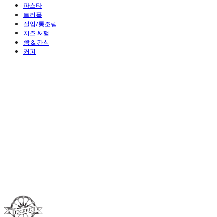
파스타
트러플
절임/통조림
치즈 & 햄
빵 & 간식
커피
Duci Duci