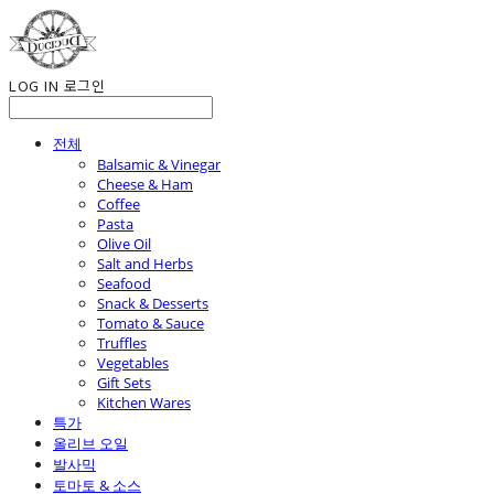
LOG IN
로그인
전체
Balsamic & Vinegar
Cheese & Ham
Coffee
Pasta
Olive Oil
Salt and Herbs
Seafood
Snack & Desserts
Tomato & Sauce
Truffles
Vegetables
Gift Sets
Kitchen Wares
특가
올리브 오일
발사믹
토마토 & 소스