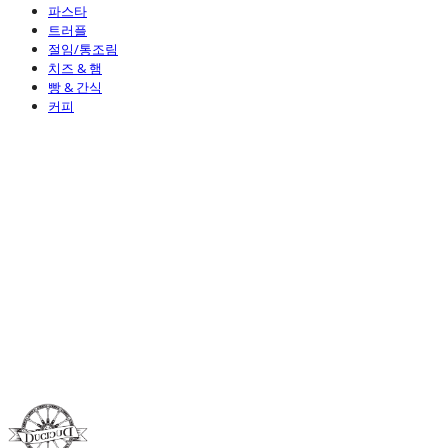
파스타
트러플
절임/통조림
치즈 & 햄
빵 & 간식
커피
Duci Duci