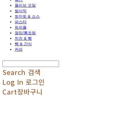
올리브 오일
발사믹
토마토 & 소스
파스타
트러플
절임/통조림
치즈 & 햄
빵 & 간식
커피
Search
검색
Log In
로그인
Cart
장바구니