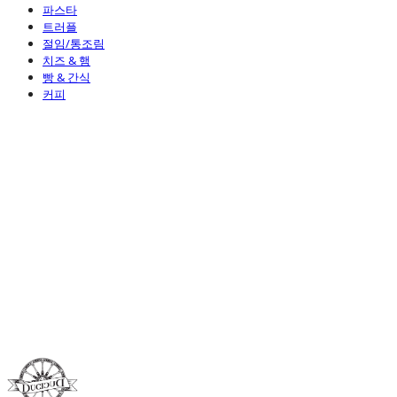
파스타
트러플
절임/통조림
치즈 & 햄
빵 & 간식
커피
Duci Duci