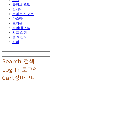
올리브 오일
발사믹
토마토 & 소스
파스타
트러플
절임/통조림
치즈 & 햄
빵 & 간식
커피
Search
검색
Log In
로그인
Cart
장바구니