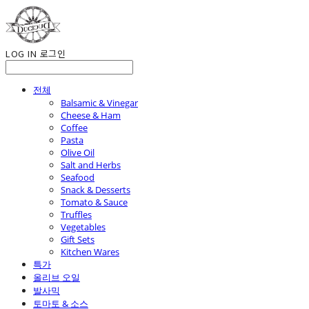
LOG IN
로그인
전체
Balsamic & Vinegar
Cheese & Ham
Coffee
Pasta
Olive Oil
Salt and Herbs
Seafood
Snack & Desserts
Tomato & Sauce
Truffles
Vegetables
Gift Sets
Kitchen Wares
특가
올리브 오일
발사믹
토마토 & 소스