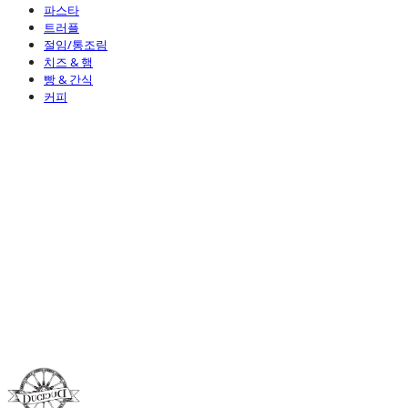
파스타
트러플
절임/통조림
치즈 & 햄
빵 & 간식
커피
Duci Duci