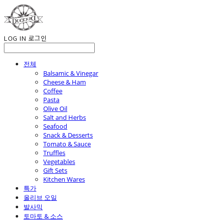
LOG IN
로그인
전체
Balsamic & Vinegar
Cheese & Ham
Coffee
Pasta
Olive Oil
Salt and Herbs
Seafood
Snack & Desserts
Tomato & Sauce
Truffles
Vegetables
Gift Sets
Kitchen Wares
특가
올리브 오일
발사믹
토마토 & 소스