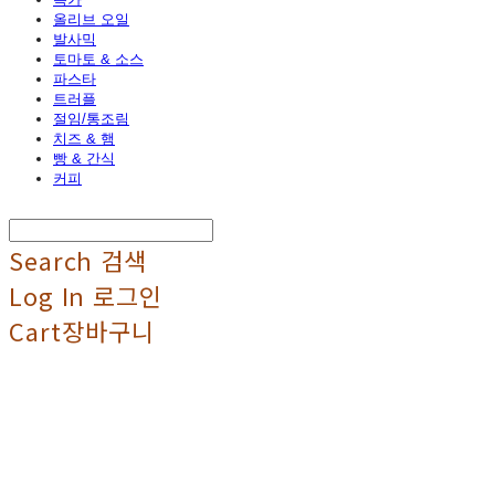
올리브 오일
발사믹
토마토 & 소스
파스타
트러플
절임/통조림
치즈 & 햄
빵 & 간식
커피
Search
검색
Log In
로그인
Cart
장바구니