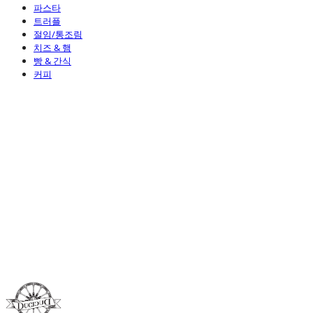
파스타
트러플
절임/통조림
치즈 & 햄
빵 & 간식
커피
Duci Duci