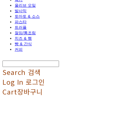
올리브 오일
발사믹
토마토 & 소스
파스타
트러플
절임/통조림
치즈 & 햄
빵 & 간식
커피
Search
검색
Log In
로그인
Cart
장바구니