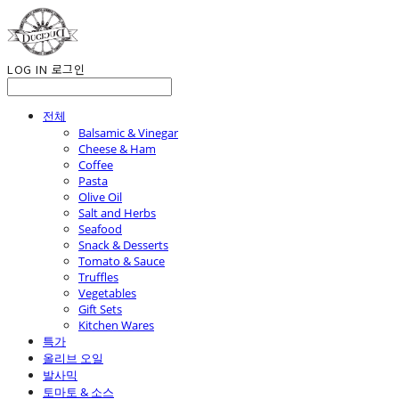
LOG IN
로그인
전체
Balsamic & Vinegar
Cheese & Ham
Coffee
Pasta
Olive Oil
Salt and Herbs
Seafood
Snack & Desserts
Tomato & Sauce
Truffles
Vegetables
Gift Sets
Kitchen Wares
특가
올리브 오일
발사믹
토마토 & 소스