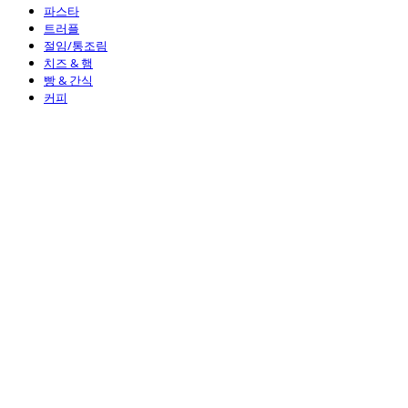
파스타
트러플
절임/통조림
치즈 & 햄
빵 & 간식
커피