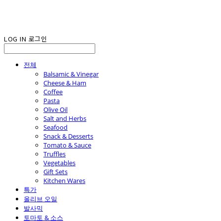
LOG IN
로그인
전체
Balsamic & Vinegar
Cheese & Ham
Coffee
Pasta
Olive Oil
Salt and Herbs
Seafood
Snack & Desserts
Tomato & Sauce
Truffles
Vegetables
Gift Sets
Kitchen Wares
특가
올리브 오일
발사믹
토마토 & 소스